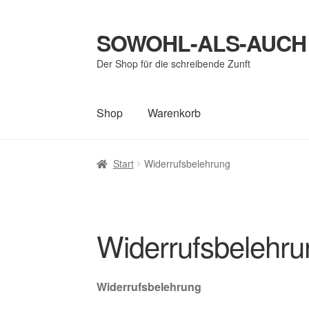
SOWOHL-ALS-AUCH
Zur
Zum
Navigation
Inhalt
Der Shop für die schreibende Zunft
springen
springen
Shop
Warenkorb
Start
AGB
Bestellung abgeschlossen
Blog
D
Start
Widerrufsbelehrung
Startseite
Versandkosten und -arten
Vertrag
Widerrufsbelehru
Widerrufsbelehrung