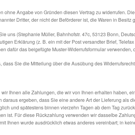
n ohne Angabe von Gründen diesen Vertrag zu widerrufen. Die W
nnter Dritter, der nicht der Beförderer ist, die Waren in Besit
Sie uns (Stephanie Müller, Bahnhofstr. 47c, 53123 Bonn, Deut
tigen Erklärung (z. B. ein mit der Post versandter Brief, Telefa
nnen dafür das beigefügte Muster-Widerrufsformular verwenden, d
s, dass Sie die Mitteilung über die Ausübung des Widerrufsrecht
ir Ihnen alle Zahlungen, die wir von Ihnen erhalten haben, eins
 daraus ergeben, dass Sie eine andere Art der Lieferung als d
glich und spätestens binnen vierzehn Tagen ab dem Tag zurückz
en ist. Für diese Rückzahlung verwenden wir dasselbe Zahlungs
 mit Ihnen wurde ausdrücklich etwas anderes vereinbart; in ke