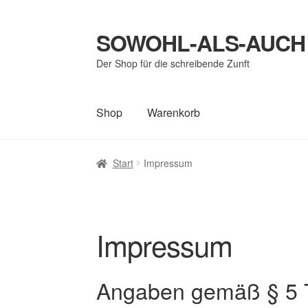
SOWOHL-ALS-AUCH
Zur
Zum
Navigation
Inhalt
Der Shop für die schreibende Zunft
springen
springen
Shop
Warenkorb
Start
AGB
Bestellung abgeschlossen
Blog
D
Start
Impressum
Startseite
Versandkosten und -arten
Vertrag
Impressum
Angaben gemäß § 5