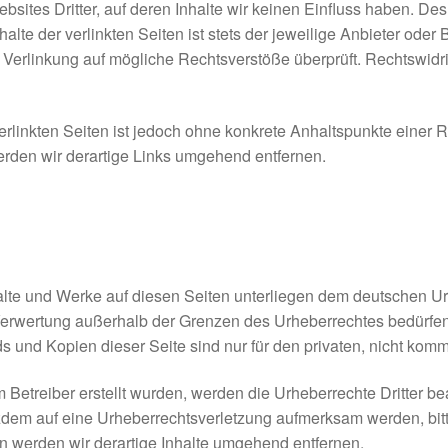
sites Dritter, auf deren Inhalte wir keinen Einfluss haben. Des
te der verlinkten Seiten ist stets der jeweilige Anbieter oder B
 Verlinkung auf mögliche Rechtsverstöße überprüft. Rechtswidr
erlinkten Seiten ist jedoch ohne konkrete Anhaltspunkte einer 
den wir derartige Links umgehend entfernen.
halte und Werke auf diesen Seiten unterliegen dem deutschen Urh
 Verwertung außerhalb der Grenzen des Urheberrechtes bedürfen
s und Kopien dieser Seite sind nur für den privaten, nicht komm
om Betreiber erstellt wurden, werden die Urheberrechte Dritter b
otzdem auf eine Urheberrechtsverletzung aufmerksam werden, bi
 werden wir derartige Inhalte umgehend entfernen.