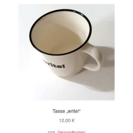
Kasse
sortiert
Mein Konto
Sample Page
Startseite
Versandkosten und -arten
Vertrag widerrufen
Warenkorb
Widerrufsbelehrung
Tasse „write!“
12,00
€
Zahlungsarten
zzgl.
Versandkosten