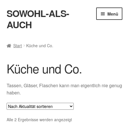
SOWOHL-ALS-
Zur
Zum
Menü
Navigation
Inhalt
AUCH
springen
springen
Start
Start
Küche und Co.
AGB
Küche und Co.
Bestellung abgeschlossen
Blog
Tassen, Gläser, Flaschen kann man eigentlich nie genug
haben.
Datenschutzbelehrung
Impressum
Nach
Alle 2 Ergebnisse werden angezeigt
Aktualität